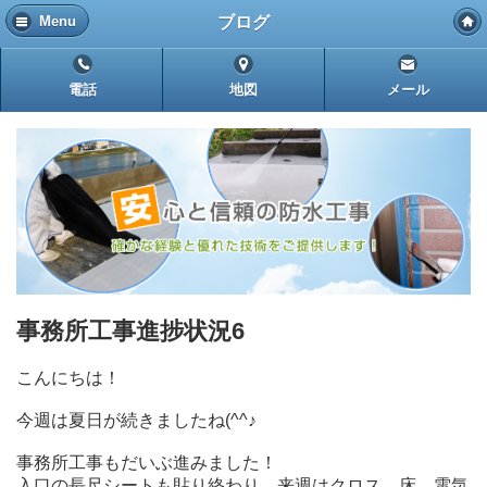
ブログ
Menu
電話
地図
メール
事務所工事進捗状況6
こんにちは！
今週は夏日が続きましたね(^^♪
事務所工事もだいぶ進みました！
入口の長尺シートも貼り終わり、来週はクロス、床、電気